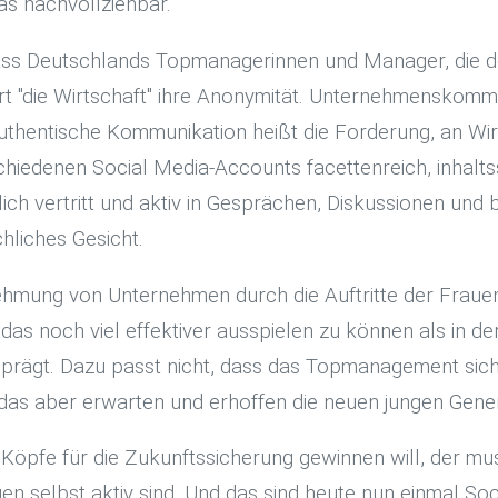
as nachvollziehbar.
, dass Deutschlands Topmanagerinnen und Manager, die 
ert "die Wirtschaft" ihre Anonymität. Unternehmenskommu
 Authentische Kommunikation heißt die Forderung, an W
rschiedenen Social Media-Accounts facettenreich, inhalts
lich vertritt und aktiv in Gesprächen, Diskussionen und
hliches Gesicht.
nehmung von Unternehmen durch die Auftritte der Fraue
as noch viel effektiver ausspielen zu können als in der
rägt. Dazu passt nicht, dass das Topmanagement sich
de das aber erwarten und erhoffen die neuen jungen Gene
öpfe für die Zukunftssicherung gewinnen will, der muss
n selbst aktiv sind, Und das sind heute nun einmal So