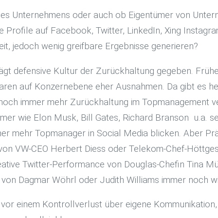
ines Unternehmens oder auch ob Eigentümer von Untern
 Profile auf Facebook, Twitter, LinkedIn, Xing Instagr
rbeit, jedoch wenig greifbare Ergebnisse generieren?
rägt defensive Kultur der Zurückhaltung gegeben. Frühe
 auf Konzernebene eher Ausnahmen. Da gibt es heute 
d noch immer mehr Zurückhaltung im Topmanagement verb
 wie Elon Musk, Bill Gates, Richard Branson u.a. seh
er mehr Topmanager in Social Media blicken. Aber Präse
die von VW-CEO Herbert Diess oder Telekom-Chef-Höttges,
eative Twitter-Performance von Douglas-Chefin Tina Mü
se von Dagmar Wöhrl oder Judith Williams immer noch
vor einem Kontrollverlust über eigene Kommunikation,